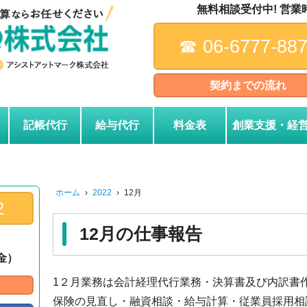
無料相談受付中! 営業時間
☎︎ 06-6777-88
契約までの流れ
記帳代行
給与代行
料金表
創業支援・経
ホーム
›
2022
›
12月
2
12月の仕事報告
～金）
1２月業務は会計経理代行業務・決算書及び内訳書
保険の見直し・融資相談・給与計算・従業員採用相