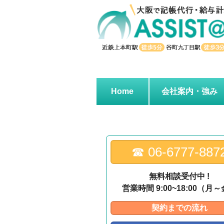
↓
メ
イ
ン
コ
ン
テ
ン
Home
会社案内・強み
ツ
へ
ス
キ
ッ
☎︎ 06-6777-887
プ
無料相談受付中 !
営業時間 9:00~18:00（月
契約までの流れ