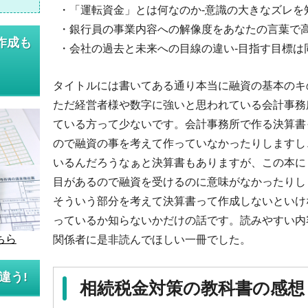
・「運転資金」とは何なのか-意識の大きなズレを
・銀行員の事業内容への解像度をあなたの言葉で
作成も
・会社の過去と未来への目線の違い-目指す目標は
タイトルには書いてある通り本当に融資の基本のキ
ただ経営者様や数字に強いと思われている会計事務
ている方って少ないです。会計事務所で作る決算書
ので融資の事を考えて作っていなかったりしますし
いるんだろうなぁと決算書もありますが、この本に
目があるので融資を受けるのに意味がなかったりし
そういう部分を考えて決算書って作成しないといけ
っているか知らないかだけの話です。読みやすい内
ちら
関係者に是非読んでほしい一冊でした。
違う!
相続税金対策の教科書の感想