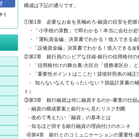
せ
構成は下記の通りです。
中！
①第1章 必要なお金を見極めろ-融資の目安を把握
。
・「小学校の算数」で即わかる！本当に会社が必
・「運転資金編」決算書でわかる！借入できる金
・「設備資金編」決算書でわかる！借入できる金
②第2章 銀行員のシビアな目線-銀行の信用格付の
・「信用格付けの舞台裏‐大区分「債務者区分」と
・「重要性ポイントはここだ！貸借対照表の補正
・ 知らないなんてもったいない？損益計算書の補
ト）
③第3章 銀行融資は何に融資するのか-審査の仕組
・融資の構成要素と銀行から見たリスク判断
・改めて考えたい「融資」の基本とは
・知るほど得する銀行融資の理由付けのホンネ
④第4章 銀行とのコミュニケーションの重要性-