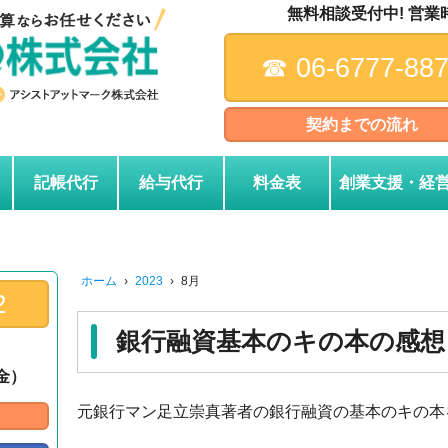
無料相談受付中! 営業時間
☎︎ 06-6777-88
契約までの流れ
記帳代行
給与代行
料金表
創業支援・経
ホーム
›
2023
›
8月
2
銀行融資基本のキの本の感想
～金）
元銀行マン足立崇真著者の銀行融資の基本のキの本