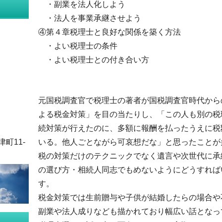
・副業を法人化しよう
・法人を事業承継させよう
④第４章税理士と良好な関係を築く方法
・よい税理士の条件
・よい税理士との付き合い方
元国税調査官で税理士の著者が国税調査官時代から
よる税金対策」を目の当たりし、「この人も別の税
続対策が行えたのに、多額に報酬を払ったうえに税
いる。他人ごとながら可哀想だな」と思ったことが
津町11-
税の対策だけのテクニックでなく遺言や次世代に承
の選び方・相続人同志でもめないようにどうすれば
す。
税金対策では生前贈与や子供が結婚したらの場合や
副業や法人成りなども描かれており幅広い話となっ