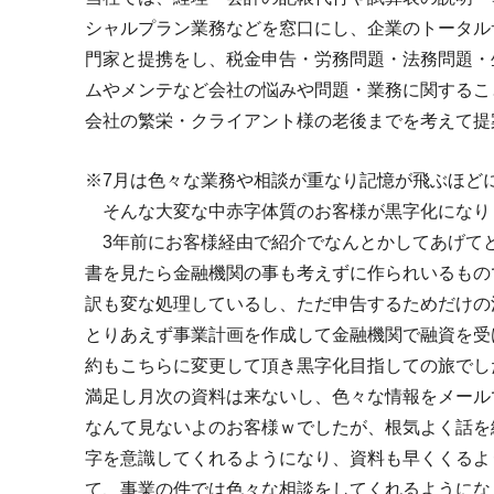
シャルプラン業務などを窓口にし、企業のトータル
門家と提携をし、税金申告・労務問題・法務問題・
ムやメンテなど会社の悩みや問題・業務に関するこ
会社の繁栄・クライアント様の老後までを考えて提
※7月は色々な業務や相談が重なり記憶が飛ぶほど
そんな大変な中赤字体質のお客様が黒字化になり
3年前にお客様経由で紹介でなんとかしてあげて
書を見たら金融機関の事も考えずに作られいるもの
訳も変な処理しているし、ただ申告するためだけの
とりあえず事業計画を作成して金融機関で融資を受
約もこちらに変更して頂き黒字化目指しての旅でし
満足し月次の資料は来ないし、色々な情報をメール
なんて見ないよのお客様ｗでしたが、根気よく話を
字を意識してくれるようになり、資料も早くくるよ
て、事業の件では色々な相談をしてくれるようにな