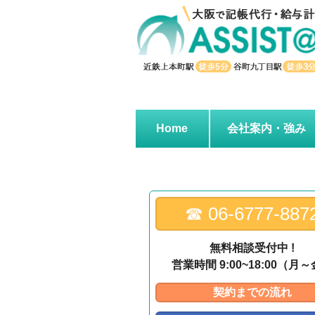
↓
メ
イ
ン
コ
ン
テ
ン
Home
会社案内・強み
ツ
へ
ス
キ
ッ
☎︎ 06-6777-887
プ
無料相談受付中 !
営業時間 9:00~18:00（月
契約までの流れ