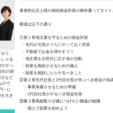
著者乾比呂人様の相続税金対策の教科書ってタイト
構成は以下の通り
①第１章地主業を守るための税金対策
・先代が元気のうちにやっておく対策
・不動産でお金を増やすコツ
ており、
・地主業を次世代に託す為の活動
っしゃる
はかかっ
・財産を相続させるための備え
当社の経
・財産を相続したらやるべきこと
労士など
②第２章先代社長と2代目社長が学ぶべき税金の知
なので、
・事業承継させるための準備
0円～に
・2代目社長がやるべき税金対策
担を大き
③第３章高給取りが身につけたい税金の知識
・個人で副業を始めよう