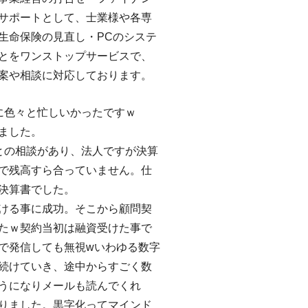
サポートとして、士業様や各専
生命保険の見直し・PCのシステ
とをワンストップサービスで、
案や相談に対応しております。
に色々と忙しいかったですｗ
ました。
との相談があり、法人ですが決算
で残高すら合っていません。仕
決算書でした。
ける事に成功。そこから顧問契
たｗ契約当初は融資受けた事で
で発信しても無視wいわゆる数字
続けていき、途中からすごく数
うになりメールも読んでくれ
りました。黒字化ってマインド