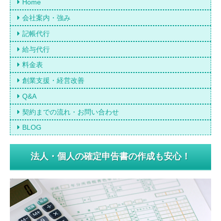
Home
会社案内・強み
記帳代行
給与代行
料金表
創業支援・経営改善
Q&A
契約までの流れ・お問い合わせ
BLOG
法人・個人の確定申告書の作成も安心！