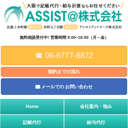
↓
メ
イ
ン
コ
ン
無料相談受付中! 営業時間 9:00~18:00（月～金）
テ
ン
☎︎ 06-6777-8872
ツ
へ
ス
契約までの流れ
キ
ッ
メールでの
お問い合わせ
プ
Home
会社案内・強み
記帳代行
給与代行