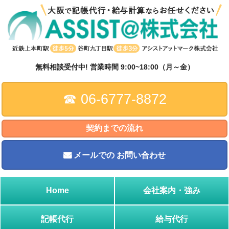
↓
メ
イ
ン
コ
ン
無料相談受付中! 営業時間 9:00~18:00（月～金）
テ
ン
☎︎ 06-6777-8872
ツ
へ
ス
契約までの流れ
キ
ッ
メールでの
お問い合わせ
プ
Home
会社案内・強み
記帳代行
給与代行