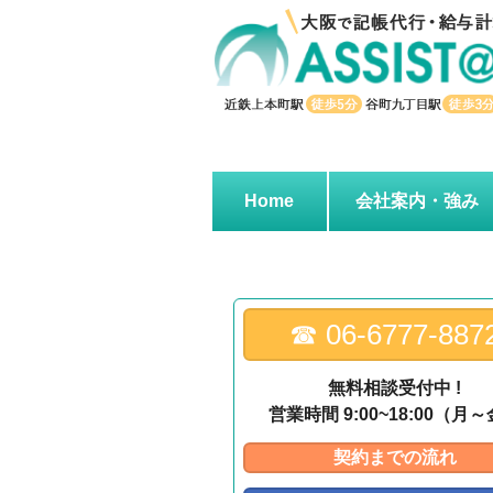
↓
メ
イ
ン
コ
ン
テ
ン
Home
会社案内・強み
ツ
へ
ス
キ
ッ
☎︎ 06-6777-887
プ
無料相談受付中 !
営業時間 9:00~18:00（月
契約までの流れ