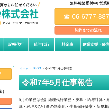
無料相談受付中! 営業時間
☎︎ 06-6777-88
契約までの流れ
記帳代行
給与代行
料金表
創業支援・経
ホーム
›
BLOG
›
令和7年5月仕事報告
2
令和7年5月仕事報告
～金）
5月の業務は会計経理代行業務・決算・給与計算・
算・経理及び仕事の効率化・生命保険提案・新規相