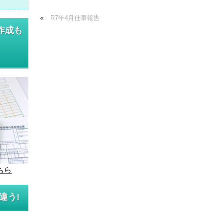
«
R7年4月仕事報告
作成も
ちら
違う!