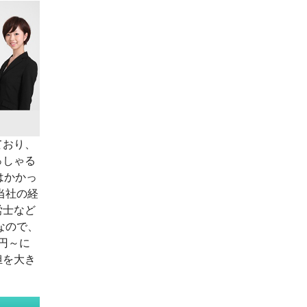
ており、
っしゃる
はかかっ
当社の経
労士など
なので、
0円～に
担を大き